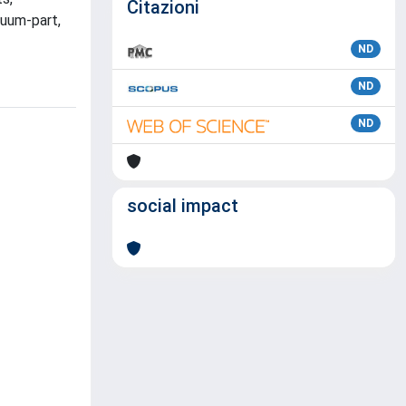
Citazioni
cuum-part,
ND
ND
ND
social impact