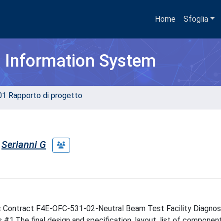
Home
Sfoglia
h Information System
01 Rapporto di progetto
Serianni G
ic Contract F4E-OFC-531-02-Neutral Beam Test Facility Diagnos
1.The final design and specification, layout, list of component