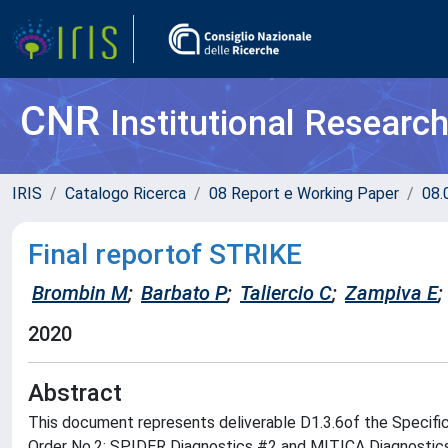
CNR
Institutional Researc
IRIS
Catalogo Ricerca
08 Report e Working Paper
08.
Final reportof STRIKE
Brombin M
;
Barbato P
;
Taliercio C
;
Zampiva E
;
2020
Abstract
This document represents deliverable D1.3.6of the Specif
Order No.2: SPIDER Diagnostics #2 and MITICA Diagnostics #