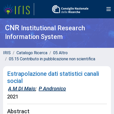
CNR
Institutional Research
Information System
IRIS
Catalogo Ricerca
05 Altro
05.15 Contributo in pubblicazione non scientifica
Estrapolazione dati statistici canali
social
A M Di Maio
;
P Andronico
2021
Abstract