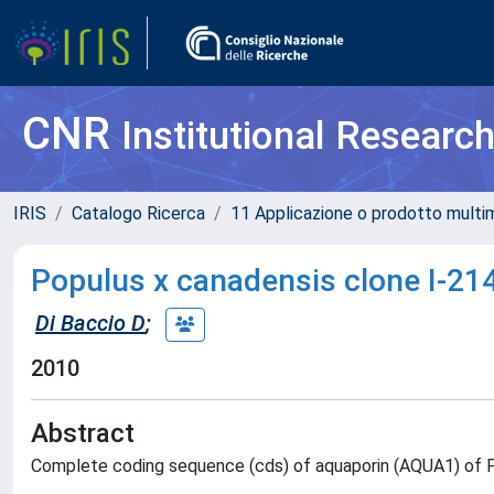
CNR
Institutional Researc
IRIS
Catalogo Ricerca
11 Applicazione o prodotto multi
Populus x canadensis clone I-2
Di Baccio D
;
2010
Abstract
Complete coding sequence (cds) of aquaporin (AQUA1) of P