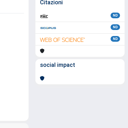
Citazioni
ND
ND
ND
social impact