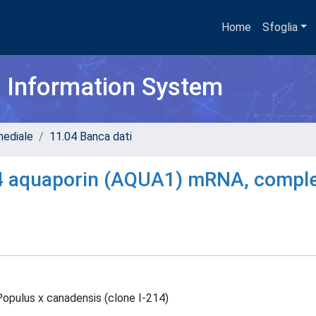
Home
Sfoglia
h Information System
mediale
11.04 Banca dati
14 aquaporin (AQUA1) mRNA, compl
opulus x canadensis (clone I-214)