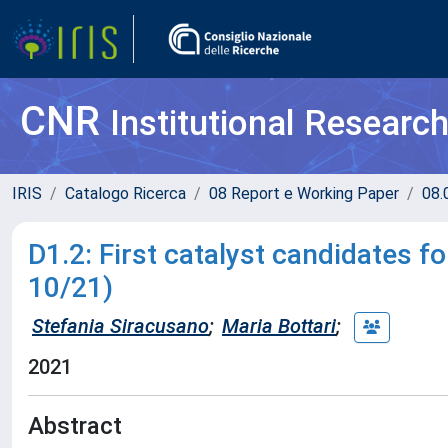
CNR
Institutional Researc
IRIS
Catalogo Ricerca
08 Report e Working Paper
08.
D1.2: First catalyst candidates f
10/21)
Stefania Siracusano
;
Maria Bottari
;
2021
Abstract