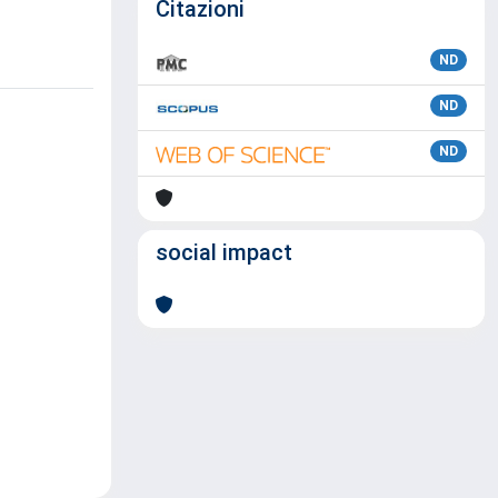
Citazioni
ND
ND
ND
social impact