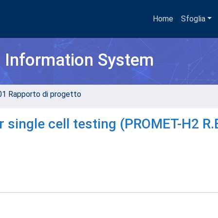
Home
Sfoglia
h Information System
01 Rapporto di progetto
or single cell testing (PROMET-H2 R.