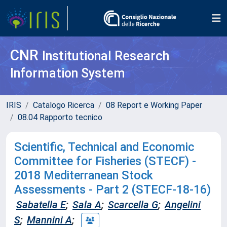
CNR
Institutional Research
Information System
IRIS
Catalogo Ricerca
08 Report e Working Paper
08.04 Rapporto tecnico
Scientific, Technical and Economic
Committee for Fisheries (STECF) -
2018 Mediterranean Stock
Assessments - Part 2 (STECF-18-16)
Sabatella E
;
Sala A
;
Scarcella G
;
Angelini
S
;
Mannini A
;