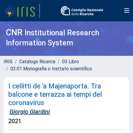
CNR
Institutional Research
Information System
IRIS
Catalogo Ricerca
03 Libro
03.01 Monografia o trattato scientifico
I cellitti de 'a Majenaporta. Tra
balcone e terrazza ai tempi del
coronavirus
Giorgio Giardini
2021