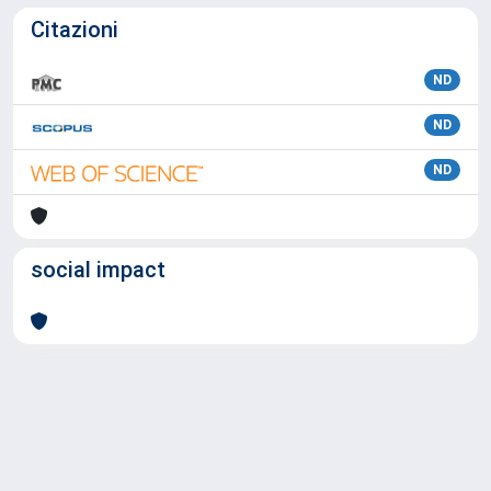
Citazioni
ND
ND
ND
social impact