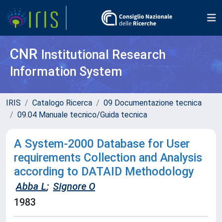
CNR
Institutional Research
Information System
IRIS
Catalogo Ricerca
09 Documentazione tecnica
09.04 Manuale tecnico/Guida tecnica
A System-2000 Database for User
requirements Collection and Analysis
according to DATAID Methodology
Abba L
;
Signore O
1983