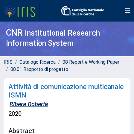
CNR
Institutional Research
Information System
IRIS
Catalogo Ricerca
08 Report e Working Paper
08.01 Rapporto di progetto
Attività di comunicazione multicanale
ISMN
Ribera Roberta
2020
Abstract