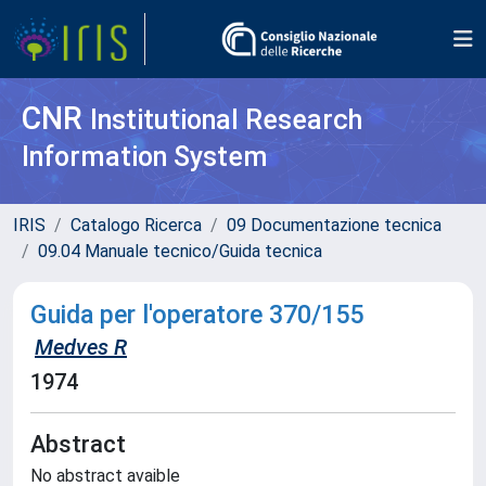
CNR
Institutional Research
Information System
IRIS
Catalogo Ricerca
09 Documentazione tecnica
09.04 Manuale tecnico/Guida tecnica
Guida per l'operatore 370/155
Medves R
1974
Abstract
No abstract avaible