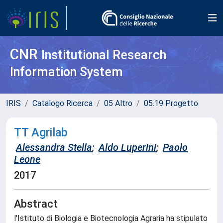
CNR
Institutional Research
Information System
IRIS
Catalogo Ricerca
05 Altro
05.19 Progetto
TT Agrilab
Alessandra Stella
;
Aldo Luperini
;
Paolo
Leone
2017
Abstract
l'Istituto di Biologia e Biotecnologia Agraria ha stipulato