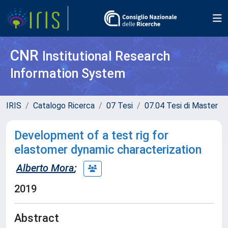
CNR
Institutional Research
Information System
IRIS
Catalogo Ricerca
07 Tesi
07.04 Tesi di Master
Development of a test rig for
elastomer dynamic characterization
Alberto Mora
;
2019
Abstract