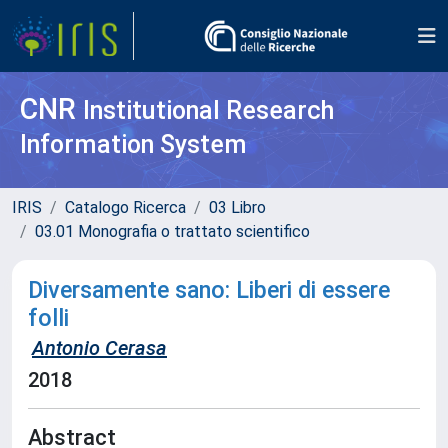
CNR
Institutional Research
Information System
IRIS
Catalogo Ricerca
03 Libro
03.01 Monografia o trattato scientifico
Diversamente sano: Liberi di essere
folli
Antonio Cerasa
2018
Abstract