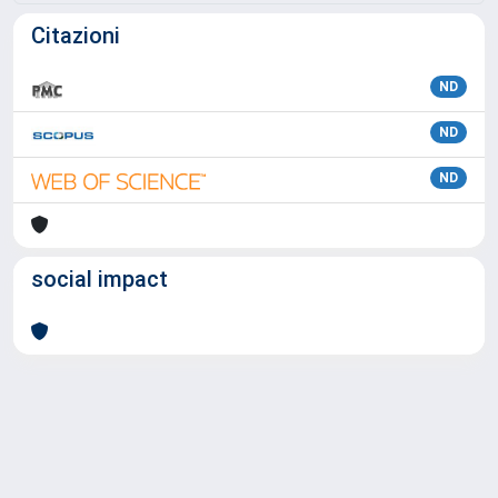
Citazioni
ND
ND
ND
social impact