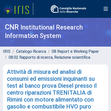
CNR
Institutional Research
Information System
IRIS
Catalogo Ricerca
08 Report e Working Paper
08.02 Rapporto di ricerca, Relazione scientifica
Attività di misura ed analisi di
consumi ed emissioni inquinanti su
test al banco prova Diesel presso il
centro riparazioni TRENITALIA di
Rimini con motore alimentato con
gasolio e combustibile HVO puro