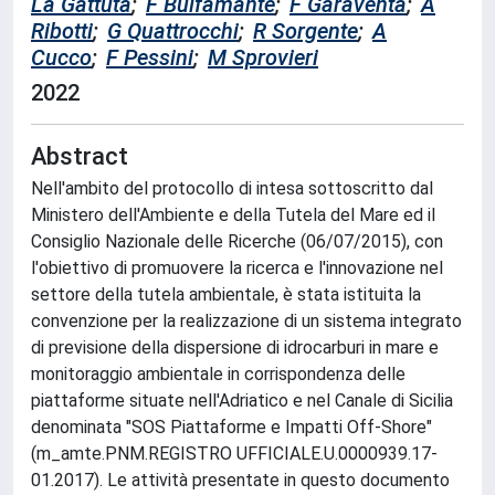
La Gattuta
;
F Bulfamante
;
F Garaventa
;
A
Ribotti
;
G Quattrocchi
;
R Sorgente
;
A
Cucco
;
F Pessini
;
M Sprovieri
2022
Abstract
Nell'ambito del protocollo di intesa sottoscritto dal
Ministero dell'Ambiente e della Tutela del Mare ed il
Consiglio Nazionale delle Ricerche (06/07/2015), con
l'obiettivo di promuovere la ricerca e l'innovazione nel
settore della tutela ambientale, è stata istituita la
convenzione per la realizzazione di un sistema integrato
di previsione della dispersione di idrocarburi in mare e
monitoraggio ambientale in corrispondenza delle
piattaforme situate nell'Adriatico e nel Canale di Sicilia
denominata "SOS Piattaforme e Impatti Off-Shore"
(m_amte.PNM.REGISTRO UFFICIALE.U.0000939.17-
01.2017). Le attività presentate in questo documento