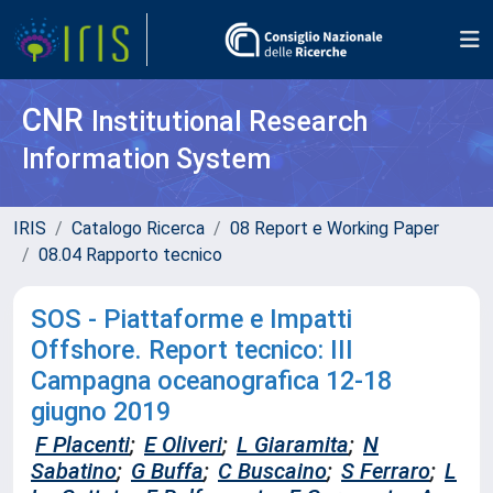
CNR
Institutional Research
Information System
IRIS
Catalogo Ricerca
08 Report e Working Paper
08.04 Rapporto tecnico
SOS - Piattaforme e Impatti
Offshore. Report tecnico: III
Campagna oceanografica 12-18
giugno 2019
F Placenti
;
E Oliveri
;
L Giaramita
;
N
Sabatino
;
G Buffa
;
C Buscaino
;
S Ferraro
;
L