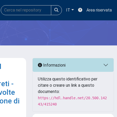
IT
Area riservata
I
Informazioni
Utilizza questo identificativo per
eti -
citare o creare un link a questo
volte
documento:
https://hdl.handle.net/20.500.142
ione di
43/415240