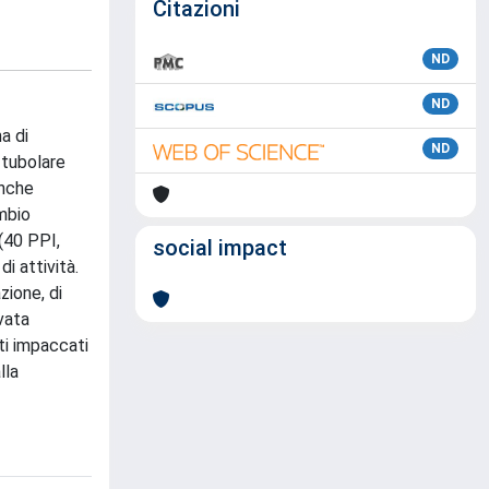
Citazioni
ND
ND
a di
ND
-tubolare
anche
ambio
 (40 PPI,
social impact
i attività.
zione, di
vata
ti impaccati
lla