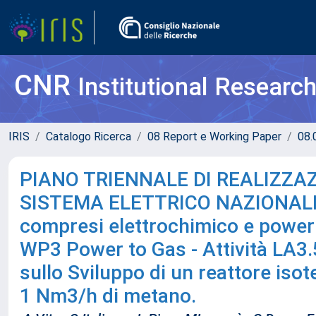
CNR
Institutional Researc
IRIS
Catalogo Ricerca
08 Report e Working Paper
08.
PIANO TRIENNALE DI REALIZZAZ
SISTEMA ELETTRICO NAZIONALE P
compresi elettrochimico e power to
WP3 Power to Gas - Attività LA3.5
sullo Sviluppo di un reattore iso
1 Nm3/h di metano.