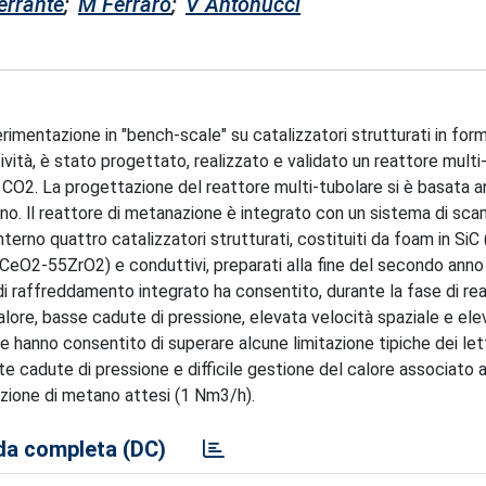
errante
;
M Ferraro
;
V Antonucci
rimentazione in "bench-scale" su catalizzatori strutturati in form
ità, è stato progettato, realizzato e validato un reattore multi
 CO2. La progettazione del reattore multi-tubolare si è basata 
lano. ll reattore di metanazione è integrato con un sistema di sc
erno quattro catalizzatori strutturati, costituiti da foam in SiC
eO2-55ZrO2) e conduttivi, preparati alla fine del secondo anno d
 di raffreddamento integrato ha consentito, durante la fase di rea
lore, basse cadute di pressione, elevata velocità spaziale e ele
he hanno consentito di superare alcune limitazione tipiche dei let
ate cadute di pressione e difficile gestione del calore associato a
duzione di metano attesi (1 Nm3/h).
a completa (DC)