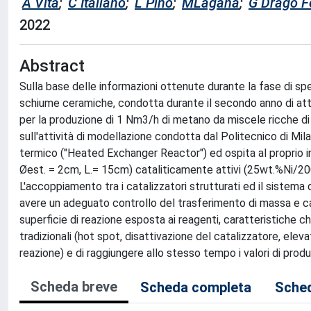
A Vita
;
C Italiano
;
L Pino
;
MLaganà
;
G Drago F
2022
Abstract
Sulla base delle informazioni ottenute durante la fase di spe
schiume ceramiche, condotta durante il secondo anno di attiv
per la produzione di 1 Nm3/h di metano da miscele ricche di
sull'attività di modellazione condotta dal Politecnico di Mi
termico ("Heated Exchanger Reactor") ed ospita al proprio int
Øest. = 2cm, L.= 15cm) cataliticamente attivi (25wt.%Ni/20C
L'accoppiamento tra i catalizzatori strutturati ed il sistema
avere un adeguato controllo del trasferimento di massa e ca
superficie di reazione esposta ai reagenti, caratteristiche c
tradizionali (hot spot, disattivazione del catalizzatore, elev
reazione) e di raggiungere allo stesso tempo i valori di pro
Scheda breve
Scheda completa
Sched