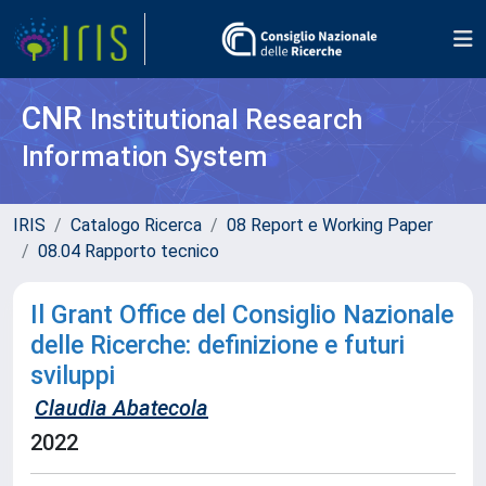
CNR
Institutional Research
Information System
IRIS
Catalogo Ricerca
08 Report e Working Paper
08.04 Rapporto tecnico
Il Grant Office del Consiglio Nazionale
delle Ricerche: definizione e futuri
sviluppi
Claudia Abatecola
2022