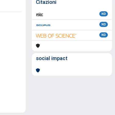
Citazioni
ND
ND
ND
social impact