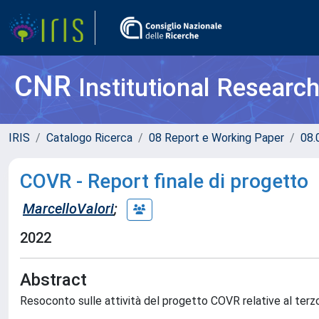
CNR
Institutional Researc
IRIS
Catalogo Ricerca
08 Report e Working Paper
08.
COVR - Report finale di progetto
MarcelloValori
;
2022
Abstract
Resoconto sulle attività del progetto COVR relative al terzo