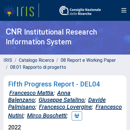
CNR
Institutional Research
Information System
IRIS
Catalogo Ricerca
08 Report e Working Paper
08.01 Rapporto di progetto
Fifth Progress Report - DEL04
Francesco Mattia
;
Anna
Balenzano
;
Giuseppe Satalino
;
Davide
Palmisano
;
Francesco Lovergine
;
Francesco
Nutini
;
Mirco Boschetti
;
2022