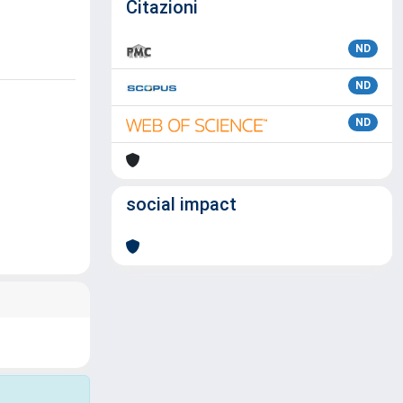
Citazioni
ND
ND
ND
social impact