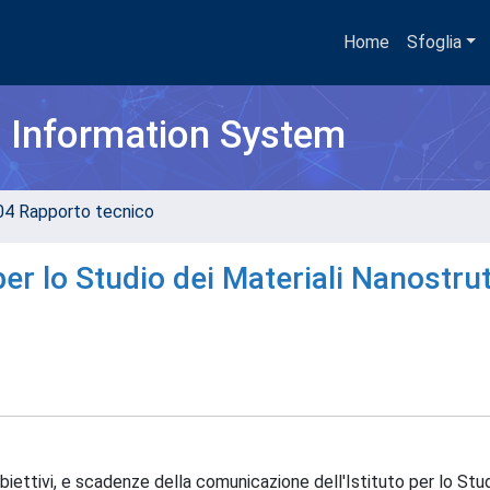
Home
Sfoglia
h Information System
04 Rapporto tecnico
er lo Studio dei Materiali Nanostrut
biettivi, e scadenze della comunicazione dell'Istituto per lo Stud