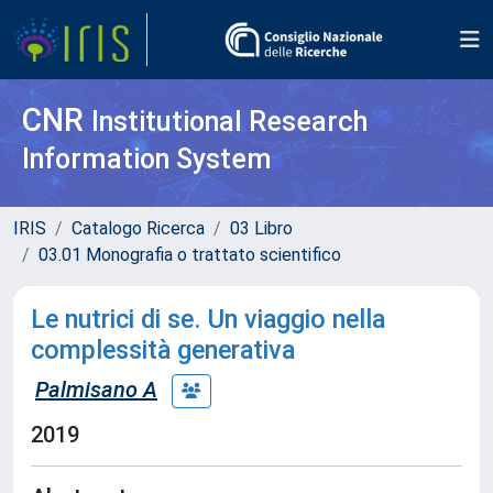
CNR
Institutional Research
Information System
IRIS
Catalogo Ricerca
03 Libro
03.01 Monografia o trattato scientifico
Le nutrici di se. Un viaggio nella
complessità generativa
Palmisano A
2019