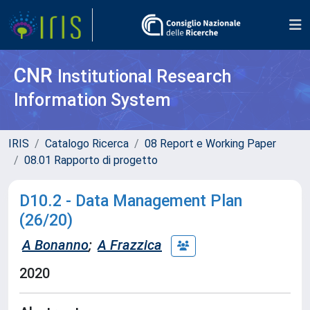
CNR
Institutional Research
Information System
IRIS
Catalogo Ricerca
08 Report e Working Paper
08.01 Rapporto di progetto
D10.2 - Data Management Plan
(26/20)
A Bonanno
;
A Frazzica
2020