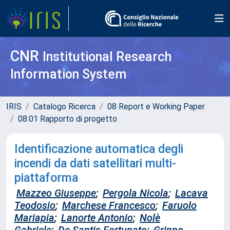
CNR
Institutional Research
Information System
IRIS
Catalogo Ricerca
08 Report e Working Paper
08.01 Rapporto di progetto
Identificazione automatica degli
incendi da dati satellitari multi-
piattaforma
Mazzeo Giuseppe
;
Pergola Nicola
;
Lacava
Teodosio
;
Marchese Francesco
;
Faruolo
Mariapia
;
Lanorte Antonio
;
Nolè