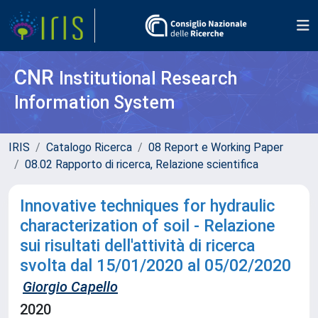
CNR
Institutional Research
Information System
IRIS
Catalogo Ricerca
08 Report e Working Paper
08.02 Rapporto di ricerca, Relazione scientifica
Innovative techniques for hydraulic
characterization of soil - Relazione
sui risultati dell'attività di ricerca
svolta dal 15/01/2020 al 05/02/2020
Giorgio Capello
2020