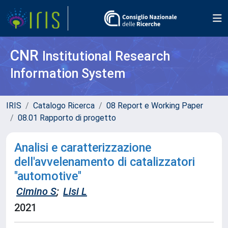
CNR
Institutional Research
Information System
IRIS
Catalogo Ricerca
08 Report e Working Paper
08.01 Rapporto di progetto
Analisi e caratterizzazione
dell'avvelenamento di catalizzatori
"automotive"
Cimino S
;
Lisi L
2021