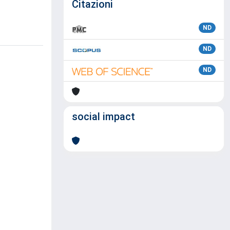
Citazioni
ND
ND
ND
social impact