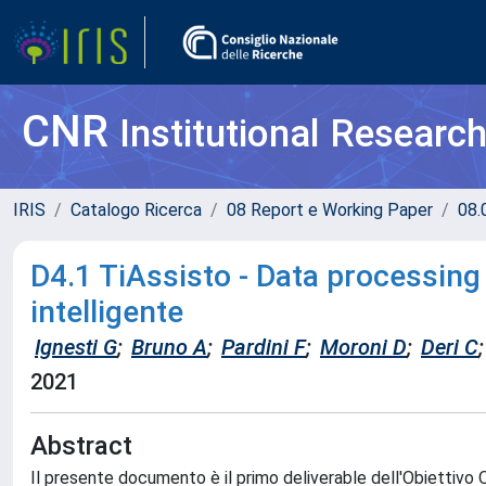
CNR
Institutional Researc
IRIS
Catalogo Ricerca
08 Report e Working Paper
08.
D4.1 TiAssisto - Data processing 
intelligente
Ignesti G
;
Bruno A
;
Pardini F
;
Moroni D
;
Deri C
;
2021
Abstract
Il presente documento è il primo deliverable dell'Obiettivo 