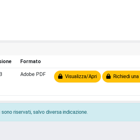
sione
Formato
B
Adobe PDF
Visualizza/Apri
Richiedi una
 sono riservati, salvo diversa indicazione.