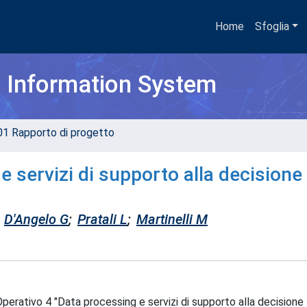
Home
Sfoglia
h Information System
01 Rapporto di progetto
e servizi di supporto alla decisione
D'Angelo G
;
Pratali L
;
Martinelli M
Operativo 4 "Data processing e servizi di supporto alla decisione