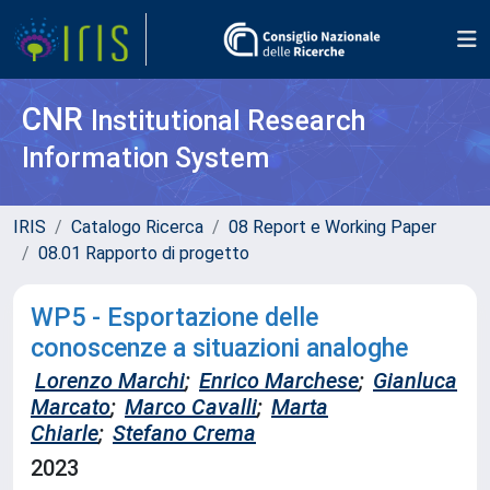
CNR
Institutional Research
Information System
IRIS
Catalogo Ricerca
08 Report e Working Paper
08.01 Rapporto di progetto
WP5 - Esportazione delle
conoscenze a situazioni analoghe
Lorenzo Marchi
;
Enrico Marchese
;
Gianluca
Marcato
;
Marco Cavalli
;
Marta
Chiarle
;
Stefano Crema
2023