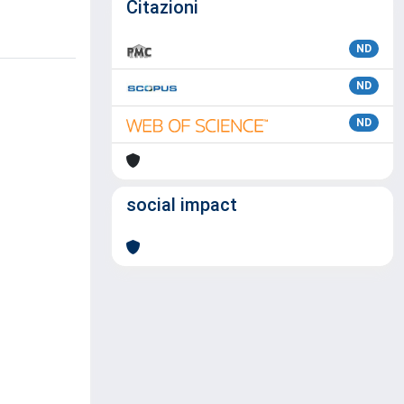
Citazioni
ND
ND
ND
social impact