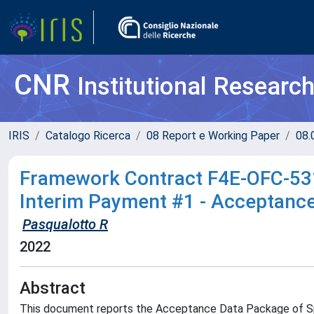
CNR
Institutional Researc
IRIS
Catalogo Ricerca
08 Report e Working Paper
08.
Framework Contract F4E-OFC-531 
Interim Payment #1 - Acceptanc
Pasqualotto R
2022
Abstract
This document reports the Acceptance Data Package of Sp