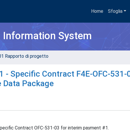
Home
Sfoglia
h Information System
01 Rapporto di progetto
- Specific Contract F4E-OFC-531-0
e Data Package
ecific Contract OFC-531-03 for interim payment #1.