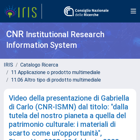
CNR
Institutional Research
Information System
IRIS
Catalogo Ricerca
11 Applicazione o prodotto multimediale
11.06 Altro tipo di prodotto multimediale
Video della presentazione di Gabriella
di Carlo (CNR-ISMN) dal titolo: "dalla
tutela del nostro pianeta a quella del
patrimonio culturale: i materiali di
scarto come un'opportunità",