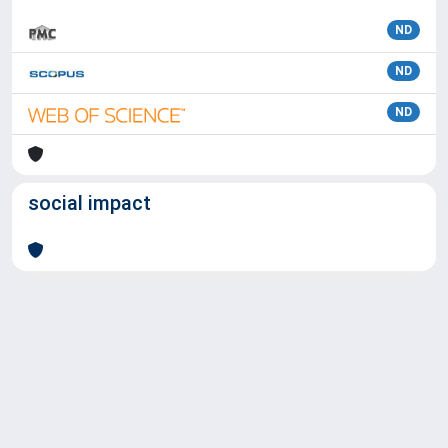
ND
ND
ND
social impact
Powered by
IRIS
-
about IRIS
-
Utilizzo dei cookie