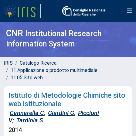
CNR
Institutional Research
Information System
IRIS
Catalogo Ricerca
11 Applicazione o prodotto multimediale
11.05 Sito web
Istituto di Metodologie Chimiche sito
web istituzionale
Cannarella C
;
Giardini G
;
Piccioni
V
;
Tardiola S
2014