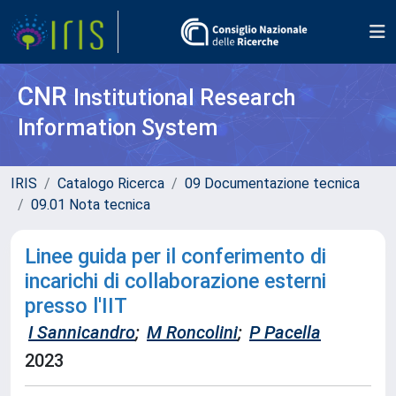
CNR
Institutional Research
Information System
IRIS
Catalogo Ricerca
09 Documentazione tecnica
09.01 Nota tecnica
Linee guida per il conferimento di
incarichi di collaborazione esterni
presso l'IIT
I Sannicandro
;
M Roncolini
;
P Pacella
2023