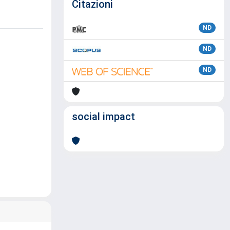
Citazioni
ND
ND
ND
social impact