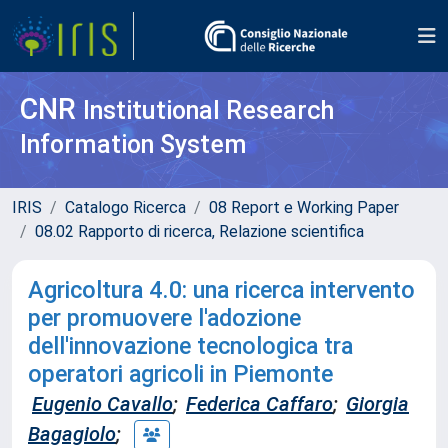
CNR
Institutional Research
Information System
IRIS
Catalogo Ricerca
08 Report e Working Paper
08.02 Rapporto di ricerca, Relazione scientifica
Agricoltura 4.0: una ricerca intervento
per promuovere l'adozione
dell'innovazione tecnologica tra
operatori agricoli in Piemonte
Eugenio Cavallo
;
Federica Caffaro
;
Giorgia
Bagagiolo
;