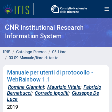
CNR
Institutional Research
Information System
IRIS
Catalogo Ricerca
03 Libro
03.09 Manuale/libro di testo
Manuale per utenti di protocollo -
WebRainbow 1.1
Romina Giannini
;
Maurizio Vitale
;
Fabrizio
Bernabucci
;
Corrado Ippoliti
;
Giuseppe De
Luca
2019