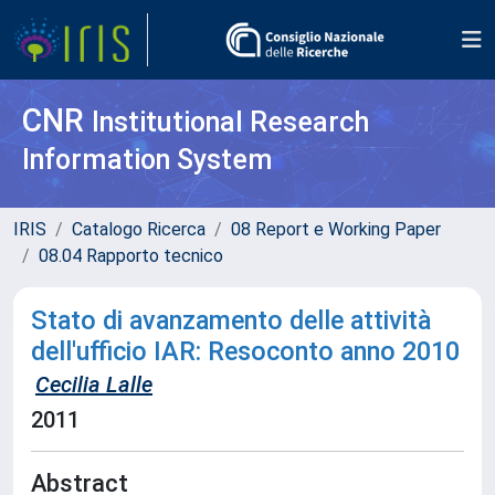
CNR
Institutional Research
Information System
IRIS
Catalogo Ricerca
08 Report e Working Paper
08.04 Rapporto tecnico
Stato di avanzamento delle attività
dell'ufficio IAR: Resoconto anno 2010
Cecilia Lalle
2011
Abstract