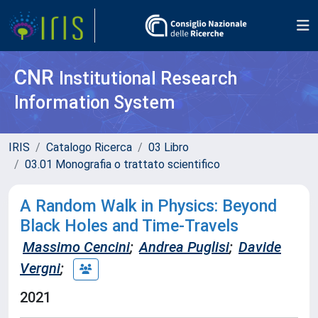
CNR
Institutional Research
Information System
IRIS
Catalogo Ricerca
03 Libro
03.01 Monografia o trattato scientifico
A Random Walk in Physics: Beyond
Black Holes and Time-Travels
Massimo Cencini
;
Andrea Puglisi
;
Davide
Vergni
;
2021