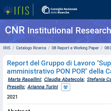
CNR
Institutional Researc
IRIS
Catalogo Ricerca
08 Report e Working Paper
08.
Report del Gruppo di Lavoro "Sup
amministrativo PON POR" della C
Marta Rapallini
;
Claudia Abatecola
;
Stefania C
Presello
;
Arianna Turini
2021