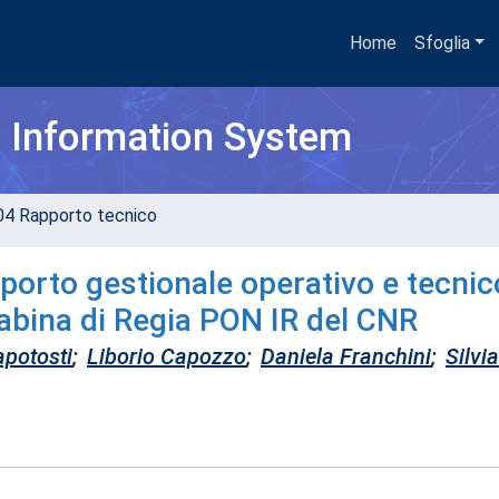
Home
Sfoglia
h Information System
04 Rapporto tecnico
porto gestionale operativo e tecnic
abina di Regia PON IR del CNR
apotosti
;
Liborio Capozzo
;
Daniela Franchini
;
Silvia