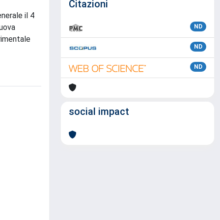
Citazioni
nerale il 4
nuova
ND
rimentale
ND
ND
social impact