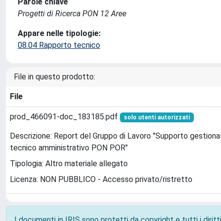
Parole chiave
Progetti di Ricerca PON 12 Aree
Appare nelle tipologie:
08.04 Rapporto tecnico
File in questo prodotto:
File
prod_466091-doc_183185.pdf
solo utenti autorizzati
Descrizione: Report del Gruppo di Lavoro "Supporto gestiona
tecnico amministrativo PON POR"
Tipologia: Altro materiale allegato
Licenza: NON PUBBLICO - Accesso privato/ristretto
I documenti in IRIS sono protetti da copyright e tutti i diritti