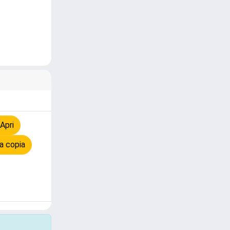
Apri
a copia