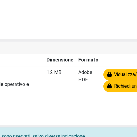
Dimensione
Formato
1.2 MB
Adobe
Visualizza/
PDF
le operativo e
Richiedi un
 sono riservati, salvo diversa indicazione.