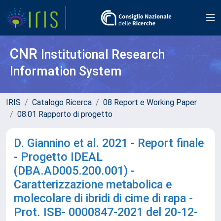
CNR
Institutional Research
Information System
IRIS
Catalogo Ricerca
08 Report e Working Paper
08.01 Rapporto di progetto
D. Giannino et al. 2021 - Report finale
- Progetto IDEAL
(DBA.AD005.200.001) -
Caratterizzazione metabolica e
molecolare di ibridi di cime di rapa -
Prot. ISB- 0000847-2021 del 20-12-