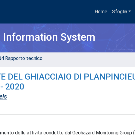
Home
Sfoglia
h Information System
04 Rapporto tecnico
 DEL GHIACCIAIO DI PLANPINCIE
- 2020
eis
nzamento delle attività condotte dal Geohazard Monitoring Group