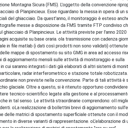
azione Montagna Sicura (FMS). L'oggetto della convenzione ripro
iacciaio di Planpincieux. Esse riguardano la messa in opera di un 
iali del ghiacciaio. Da quest'anno, il monitoraggio è esteso anch
otografie messe a disposizione da FMS tramite FTP condiviso c
ghiacciaio di Planpincieux. Le attività previste per l'anno 2020
ni acquisite su base oraria. ola trasmissione con cadenza giorna
le in file matlab (i dati così prodotti non sono validati) ottenut
e delle mappe di spostamento su sito GMG in area ad accesso rise
ni di aggiornamento mensili sulle attività di monitoraggio e sulla
 in cui saranno integrati i dati già elaborati di altri sistemi di mon
rticolare, radar interferometrico e stazione totale robotizzata. 
aordinarie non previste nella convenzione. Parte di tali attività è 
hio glaciale. Oltre a questo, si è ritenuto opportuno condivider
tere tecnico-scientifico legate alla gestione e al processamento
che in tal senso. Le attività straordinarie comprendono: oIl mig
enti. oLa realizzazione di bollettini brevi di aggiornamento sull'
ione delle matrici di spostamento superficiale ottenute con il m
mento in diverse varianti di rappresentazione. oL'elaborazione di 