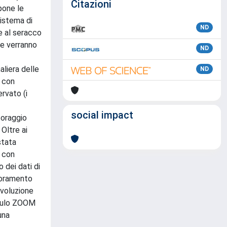
Citazioni
pone le
sistema di
ND
e al seracco
he verranno
ND
liera delle
ND
e con
rvato (i
social impact
itoraggio
Oltre ai
stata
e con
 dei dati di
lioramento
evoluzione
odulo ZOOM
una