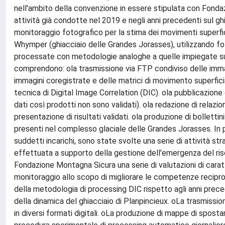
nell'ambito della convenzione in essere stipulata con Fond
attività già condotte nel 2019 e negli anni precedenti sul gh
monitoraggio fotografico per la stima dei movimenti superfic
Whymper (ghiacciaio delle Grandes Jorasses), utilizzando f
processate con metodologie analoghe a quelle impiegate sul 
comprendono: ola trasmissione via FTP condiviso delle immagi
immagini coregistrate e delle matrici di movimento superficia
tecnica di Digital Image Correlation (DIC). ola pubblicazion
dati così prodotti non sono validati). ola redazione di relazio
presentazione di risultati validati. ola produzione di bollettini
presenti nel complesso glaciale delle Grandes Jorasses. In pa
suddetti incarichi, sono state svolte una serie di attività str
effettuata a supporto della gestione dell'emergenza del risc
Fondazione Montagna Sicura una serie di valutazioni di carat
monitoraggio allo scopo di migliorare le competenze recipro
della metodologia di processing DIC rispetto agli anni preced
della dinamica del ghiacciaio di Planpincieux. oLa trasmiss
in diversi formati digitali. oLa produzione di mappe di sposta