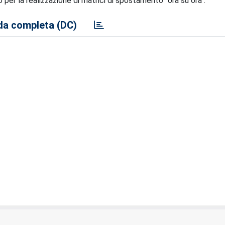
per la realizzazione di matrici di spostamento "ora su ora".
a completa (DC)