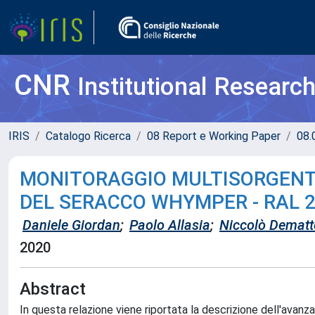
CNR
Institutional Researc
IRIS
Catalogo Ricerca
08 Report e Working Paper
08.
MONITORAGGIO MULTISORGENTE
DEL SERACCO WHYMPER - RAL 2
Daniele Giordan
;
Paolo Allasia
;
Niccolò Dematt
2020
Abstract
In questa relazione viene riportata la descrizione dell'ava