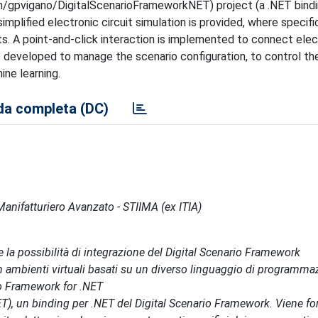
om/gpvigano/DigitalScenarioFrameworkNET) project (a .NET bindi
mplified electronic circuit simulation is provided, where specifi
. A point-and-click interaction is implemented to connect elec
 developed to manage the scenario configuration, to control th
ne learning.
a completa (DC)
l Manifatturiero Avanzato - STIIMA (ex ITIA)
 la possibilità di integrazione del Digital Scenario Framework
 ambienti virtuali basati su un diverso linguaggio di programma
io Framework for .NET
, un binding per .NET del Digital Scenario Framework. Viene fo