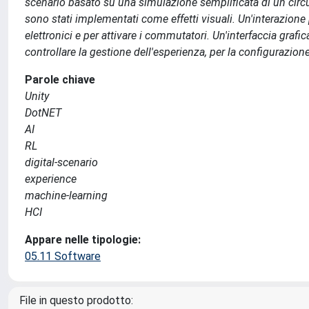
scenario basato su una simulazione semplificata di un circu
sono stati implementati come effetti visuali. Un'interazione
elettronici e per attivare i commutatori. Un'interfaccia grafi
controllare la gestione dell'esperienza, per la configurazio
Parole chiave
Unity
DotNET
AI
RL
digital-scenario
experience
machine-learning
HCI
Appare nelle tipologie:
05.11 Software
File in questo prodotto: