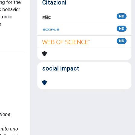
Citazioni
ng for the
c behavior
tronic
ND
e
ND
ND
social impact
zione.
rnito uno