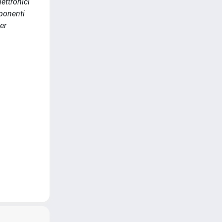
ettronici
mponenti
er