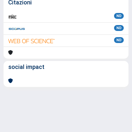
Citazioni
ND
ND
ND
social impact
Powered by
IRIS
-
about IRIS
-