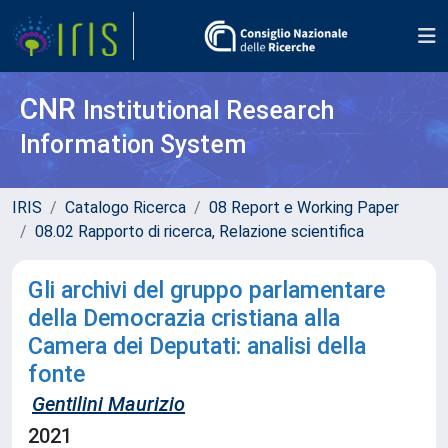
CNR
Institutional Research
Information System
IRIS
Catalogo Ricerca
08 Report e Working Paper
08.02 Rapporto di ricerca, Relazione scientifica
Gli archivi del gruppo parlamentare
della Democrazia cristiana alla
Camera dei Deputati: analisi della
fonte
Gentilini Maurizio
2021