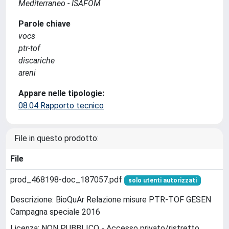
Mediterraneo - ISAFOM
Parole chiave
vocs
ptr-tof
discariche
areni
Appare nelle tipologie:
08.04 Rapporto tecnico
File in questo prodotto:
File
prod_468198-doc_187057.pdf
solo utenti autorizzati
Descrizione: BioQuAr Relazione misure PTR-TOF GESEN
Campagna speciale 2016
Licenza: NON PUBBLICO - Accesso privato/ristretto