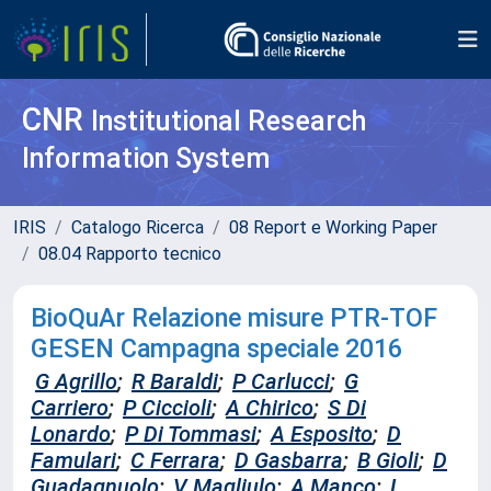
CNR
Institutional Research
Information System
IRIS
Catalogo Ricerca
08 Report e Working Paper
08.04 Rapporto tecnico
BioQuAr Relazione misure PTR-TOF
GESEN Campagna speciale 2016
G Agrillo
;
R Baraldi
;
P Carlucci
;
G
Carriero
;
P Ciccioli
;
A Chirico
;
S Di
Lonardo
;
P Di Tommasi
;
A Esposito
;
D
Famulari
;
C Ferrara
;
D Gasbarra
;
B Gioli
;
D
Guadagnuolo
;
V Magliulo
;
A Manco
;
L