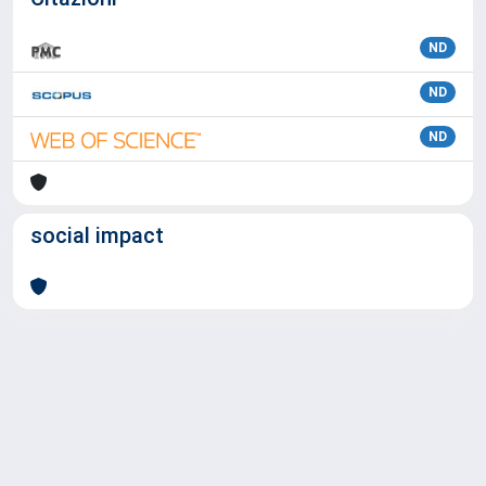
ND
ND
ND
social impact
Powered by
IRIS
-
about IRIS
-