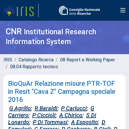
CNR
Institutional Research
Information System
IRIS
Catalogo Ricerca
08 Report e Working Paper
08.04 Rapporto tecnico
BioQuAr Relazione misure PTR-TOF
in Resit "Cava Z" Campagna speciale
2016
G Agrillo
;
R Baraldi
;
P Carlucci
;
G
Carriero
;
P Ciccioli
;
A Chirico
;
S Di
Lonardo
;
P Di Tommasi
;
A Esposito
;
D