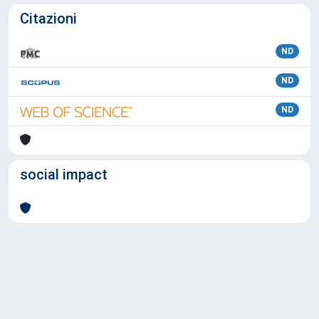
Citazioni
ND
ND
ND
social impact