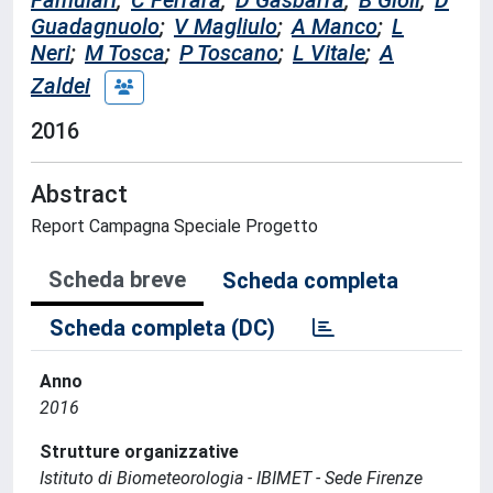
Famulari
;
C Ferrara
;
D Gasbarra
;
B Gioli
;
D
Guadagnuolo
;
V Magliulo
;
A Manco
;
L
Neri
;
M Tosca
;
P Toscano
;
L Vitale
;
A
Zaldei
2016
Abstract
Report Campagna Speciale Progetto
Scheda breve
Scheda completa
Scheda completa (DC)
Anno
2016
Strutture organizzative
Istituto di Biometeorologia - IBIMET - Sede Firenze