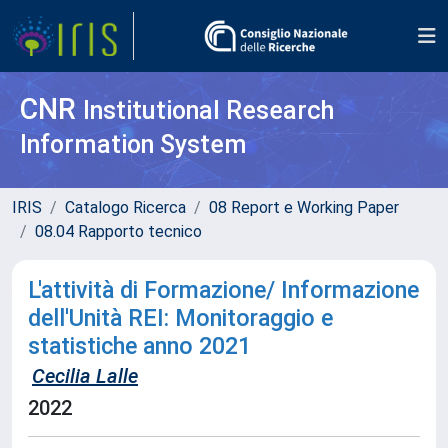
CNR
Institutional Research
Information System
IRIS
Catalogo Ricerca
08 Report e Working Paper
08.04 Rapporto tecnico
L'attività di Formazione/ Informazione
dell'Unità REI: Monitoraggio e
statistiche anno 2021
Cecilia Lalle
2022