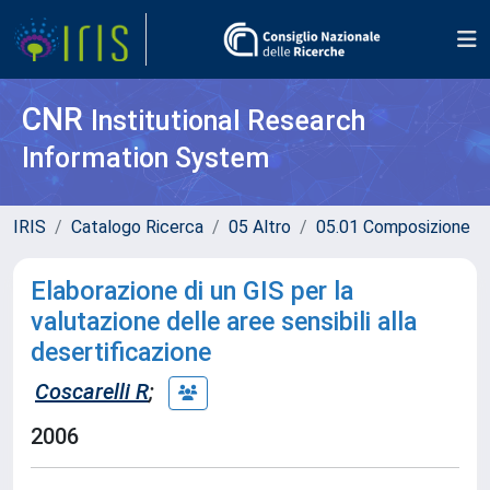
CNR
Institutional Research
Information System
IRIS
Catalogo Ricerca
05 Altro
05.01 Composizione
Elaborazione di un GIS per la
valutazione delle aree sensibili alla
desertificazione
Coscarelli R
;
2006