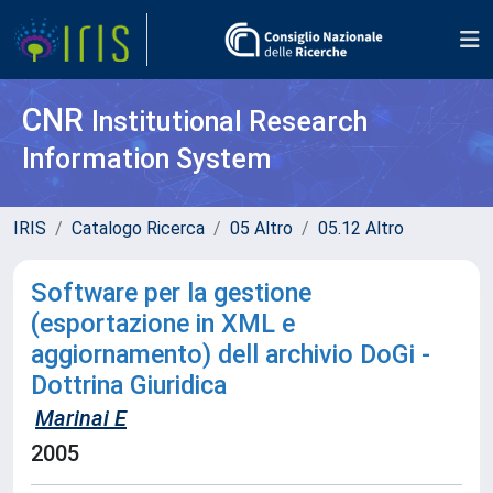
CNR
Institutional Research
Information System
IRIS
Catalogo Ricerca
05 Altro
05.12 Altro
Software per la gestione
(esportazione in XML e
aggiornamento) dell archivio DoGi -
Dottrina Giuridica
Marinai E
2005