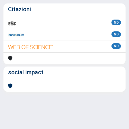
Citazioni
ND
ND
ND
social impact