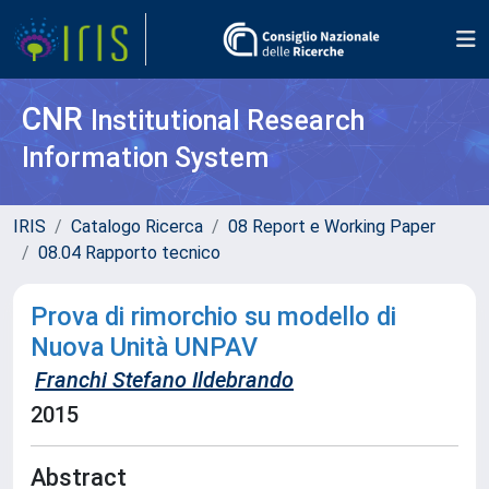
CNR
Institutional Research
Information System
IRIS
Catalogo Ricerca
08 Report e Working Paper
08.04 Rapporto tecnico
Prova di rimorchio su modello di
Nuova Unità UNPAV
Franchi Stefano Ildebrando
2015
Abstract