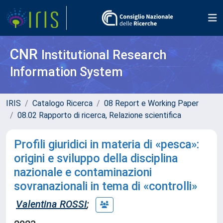
CNR
Institutional Research
Information System
IRIS
Catalogo Ricerca
08 Report e Working Paper
08.02 Rapporto di ricerca, Relazione scientifica
Profili giuridici in materia di «pesca»:
origini e sviluppo della disciplina
nazionale e contaminazioni
sovranazionali in tema di «controlli»
Valentina ROSSI
;