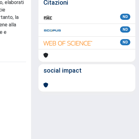
Citazioni
o, elaborati
cie
tanto, la
ND
ene alla
ND
ne e
ND
social impact