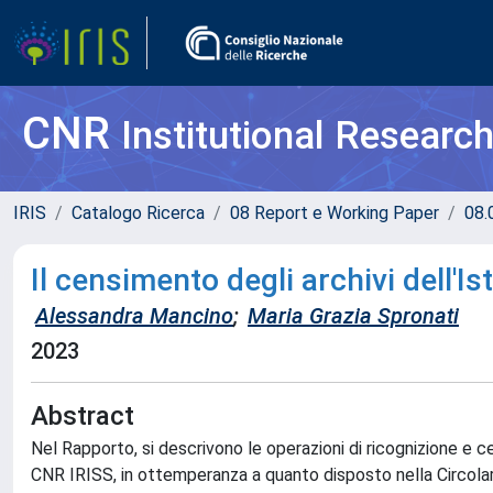
CNR
Institutional Researc
IRIS
Catalogo Ricerca
08 Report e Working Paper
08.
Il censimento degli archivi dell'Is
Alessandra Mancino
;
Maria Grazia Spronati
2023
Abstract
Nel Rapporto, si descrivono le operazioni di ricognizione e 
CNR IRISS, in ottemperanza a quanto disposto nella Circol