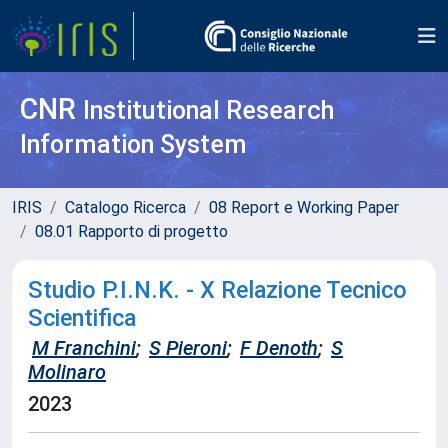
CNR
Institutional Research
Information System
IRIS
Catalogo Ricerca
08 Report e Working Paper
08.01 Rapporto di progetto
Studio P.I.N.K. - X Relazione Tecnico
Scientifica
M Franchini
;
S Pieroni
;
F Denoth
;
S
Molinaro
2023